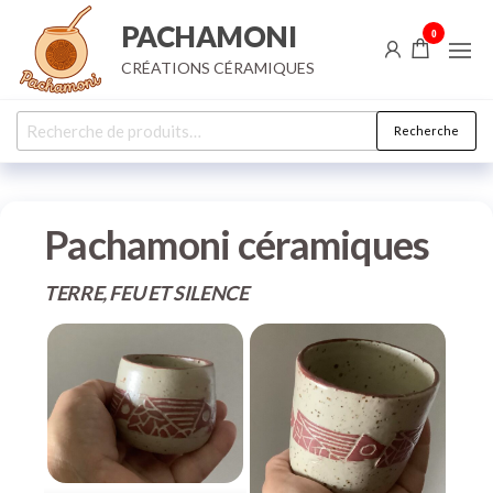
Aller
PACHAMONI
0
au
CRÉATIONS CÉRAMIQUES
contenu
Recherche
Recherche
pour :
Pachamoni céramiques
TERRE, FEU ET SILENCE