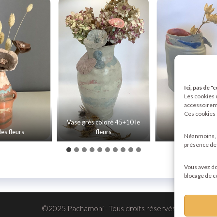
Ici, pas de "
Les cookies q
accessoireme
Ces cookies 
Vase grès coloré 45+10 le
es fleurs
fleurs
45€ l’
Néanmoins, l
présence de t
Vous avez don
blocage de c
©2025 Pachamoni - Tous droits réservés