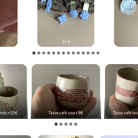
25 €
trois =25€
Tasse café court 8€
Tasse café lo