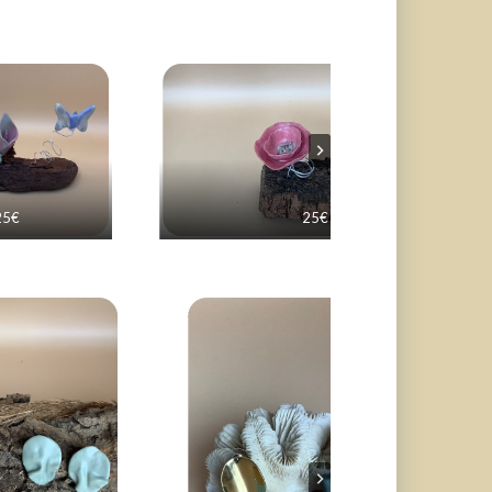
25€
25€