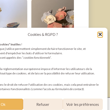
Cookies & RGPD ?
cookies" inutiles
!
ue j'utilise permettent simplement de faire fonctionner le site, et
nt d'empêcher les bots d'utiliser le formulaire.
sont appelés des “
cookies fonctionnels
”.
unité
45 € +25 € 3 fleurs
a réglementation européenne impose d'informer les utilisateurs de la
out type de cookies, et de laisser la possibilité de refuser leur utilisation.
c le droit de refuser l'utilisation de ces cookies, mais cela peut entraîner le
ertaines fonctionnalités (
comme l'accès au formulaire de contact
).
Ok
Refuser
Voir les préférences