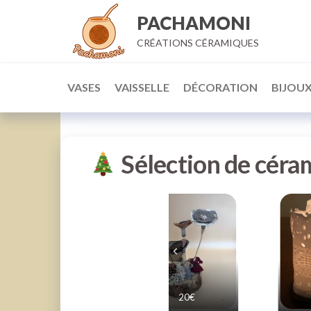
Aller
PACHAMONI
au
CRÉATIONS CÉRAMIQUES
contenu
VASES
VAISSELLE
DÉCORATION
BIJOU
Sélection de céram
20€
20€