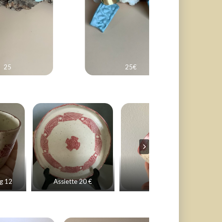
25
25€
ng 12
Assiette 20 €
Bol 15€