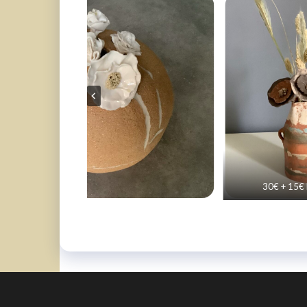
30€ + 15€ l