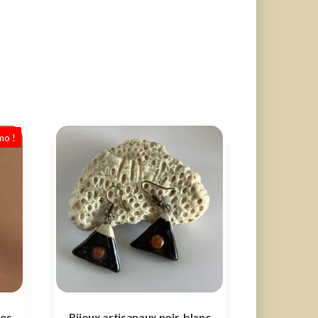
mo !
tes
Bijoux artisanaux noir, blanc