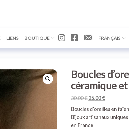
I
F
C
X
LIENS
BOUTIQUE
FRANÇAIS
N
A
O
S
C
N
T
E
T
A
B
A
G
O
C
Boucles d’ore
R
O
T
A
K
céramique et 
M
Le
Le
30,00
€
25,00
€
prix
prix
Boucles d’oreilles en faïen
initial
actuel
Bijoux artisanaux uniques 
était :
est :
en France