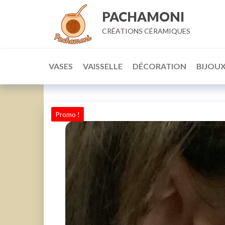
Aller
PACHAMONI
au
CRÉATIONS CÉRAMIQUES
contenu
VASES
VAISSELLE
DÉCORATION
BIJOU
Promo !