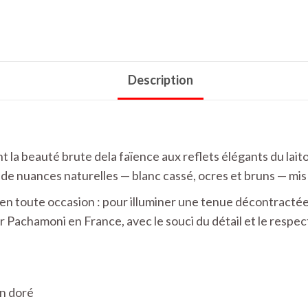
Description
t la beauté brute dela faïence aux reflets élégants du lait
de nuances naturelles — blanc cassé, ocres et bruns — mis 
 en toute occasion : pour illuminer une tenue décontracté
r Pachamoni en France, avec le souci du détail et le respec
on doré