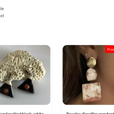
le
iel
Pro
andcrafted black, white
Boucles d’oreilles pendan