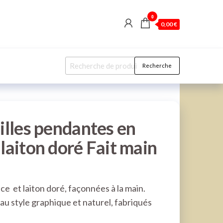
0
0,00 €
Recherche
Recherche
pour :
illes pendantes en
laiton doré Fait main
ce et laiton doré, façonnées à la main.
au style graphique et naturel, fabriqués