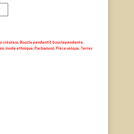
r
x créateur
,
Boucle pendentif
,
bouclependente
,
ain
,
mode ethnique
,
Pachamoni
,
Pièce unique
,
Terres