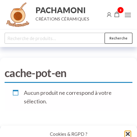
Aller
PACHAMONI
0
au
CRÉATIONS CÉRAMIQUES
contenu
Recherche
Recherche
pour :
cache-pot-en
Aucun produit ne correspond à votre
sélection.
Cookies & RGPD ?