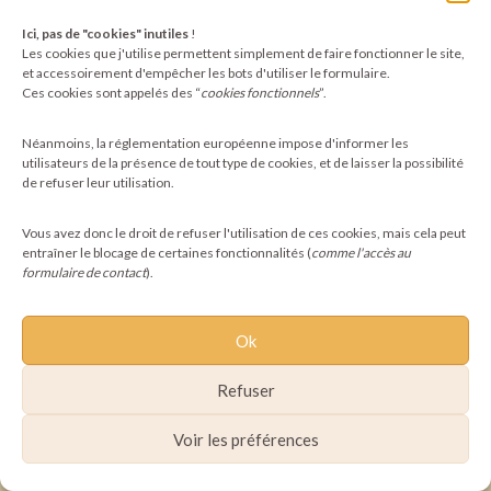
Ici, pas de "cookies" inutiles
!
©2025 Pachamoni - Tous droits réservés
Les cookies que j'utilise permettent simplement de faire fonctionner le site,
et accessoirement d'empêcher les bots d'utiliser le formulaire.
Ces cookies sont appelés des “
cookies fonctionnels
”.
Néanmoins, la réglementation européenne impose d'informer les
utilisateurs de la présence de tout type de cookies, et de laisser la possibilité
de refuser leur utilisation.
Vous avez donc le droit de refuser l'utilisation de ces cookies, mais cela peut
entraîner le blocage de certaines fonctionnalités (
comme l'accès au
formulaire de contact
).
Ok
Refuser
Voir les préférences