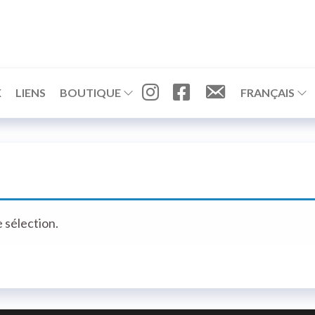
I
F
C
X
LIENS
BOUTIQUE
FRANÇAIS
N
A
O
S
C
N
T
E
T
A
B
A
G
O
C
R
O
T
A
K
M
 sélection.