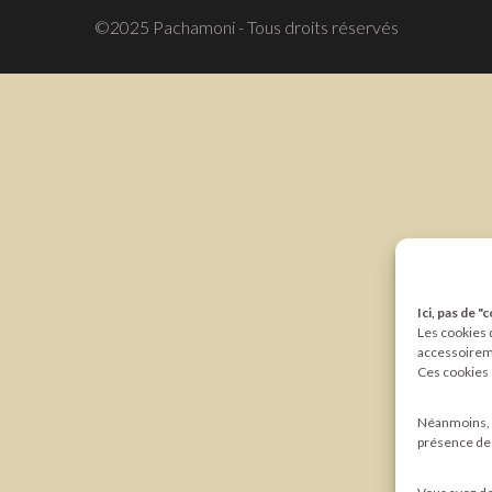
©2025 Pachamoni - Tous droits réservés
Ici, pas de "
Les cookies q
accessoireme
Ces cookies 
Néanmoins, l
présence de t