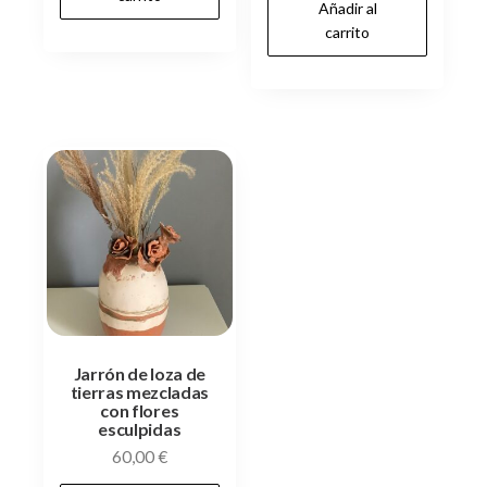
Añadir al
carrito
Jarrón de loza de
tierras mezcladas
con flores
esculpidas
60,00
€