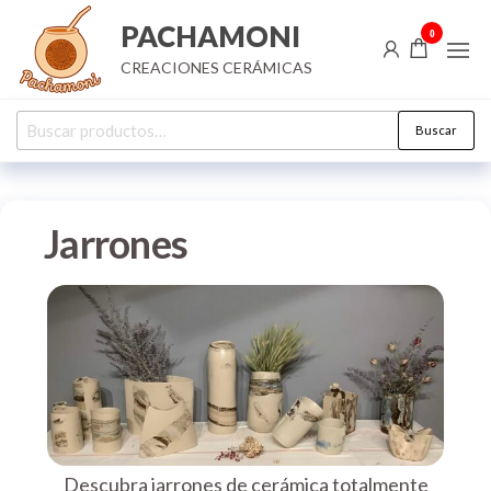
Saltar
PACHAMONI
0
al
CREACIONES CERÁMICAS
contenido
Buscar
Buscar
por:
Jarrones
Descubra jarrones de cerámica totalmente