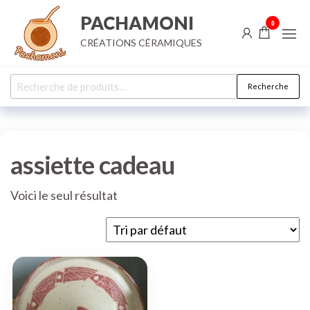
Aller
PACHAMONI
0
au
CRÉATIONS CÉRAMIQUES
contenu
Recherche
Recherche
pour :
assiette cadeau
Voici le seul résultat