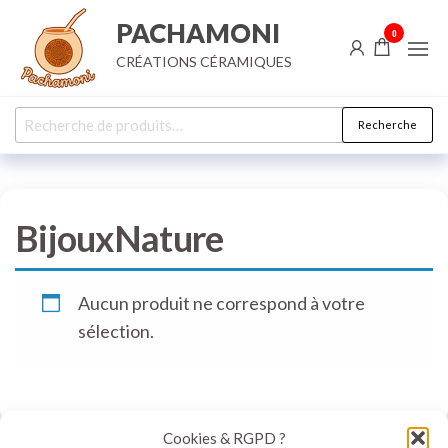
Aller
PACHAMONI
0
au
CRÉATIONS CÉRAMIQUES
contenu
Recherche
Recherche
pour :
BijouxNature
Aucun produit ne correspond à votre
sélection.
Cookies & RGPD ?