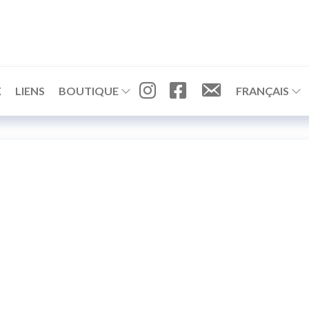
I
F
C
X
LIENS
BOUTIQUE
FRANÇAIS
N
A
O
S
C
N
T
E
T
A
B
A
G
O
C
R
O
T
A
K
M