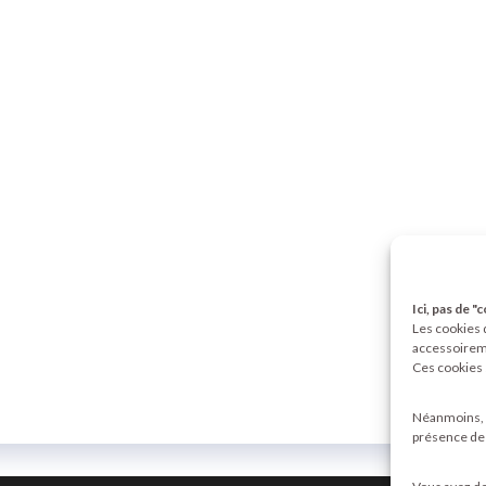
Ici, pas de "
Les cookies q
accessoireme
Ces cookies 
Néanmoins, l
présence de t