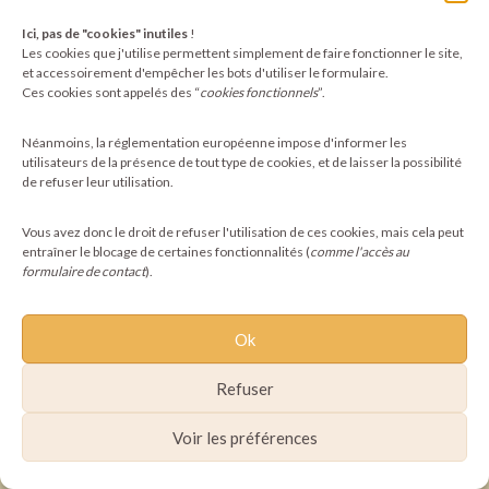
Ici, pas de "cookies" inutiles
!
©2025 Pachamoni - Tous droits réservés
Les cookies que j'utilise permettent simplement de faire fonctionner le site,
et accessoirement d'empêcher les bots d'utiliser le formulaire.
Ces cookies sont appelés des “
cookies fonctionnels
”.
Néanmoins, la réglementation européenne impose d'informer les
utilisateurs de la présence de tout type de cookies, et de laisser la possibilité
de refuser leur utilisation.
Vous avez donc le droit de refuser l'utilisation de ces cookies, mais cela peut
entraîner le blocage de certaines fonctionnalités (
comme l'accès au
formulaire de contact
).
Ok
Refuser
Voir les préférences