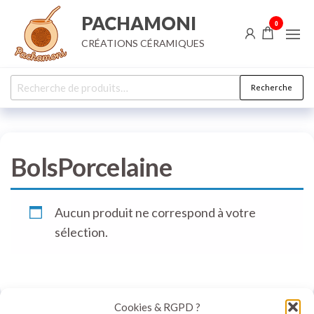
Aller
PACHAMONI
0
au
CRÉATIONS CÉRAMIQUES
contenu
Recherche
Recherche
pour :
BolsPorcelaine
Aucun produit ne correspond à votre
sélection.
Cookies & RGPD ?