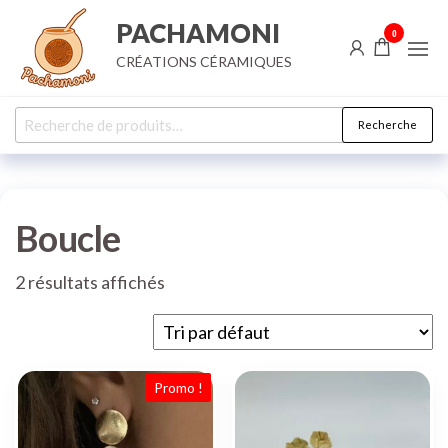
Aller
PACHAMONI
0
au
CRÉATIONS CÉRAMIQUES
contenu
Recherche
Recherche
pour :
Boucle
2 résultats affichés
Promo !