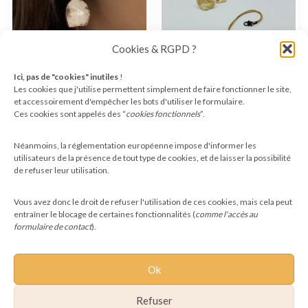
Cookies & RGPD ?
Ici, pas de "cookies" inutiles
!
Les cookies que j'utilise permettent simplement de faire fonctionner le site,
et accessoirement d'empêcher les bots d'utiliser le formulaire.
Boucles d’oreilles
Collier fleur en
Ces cookies sont appelés des “
cookies fonctionnels
”.
pendantes en
céramique – bijou
céramique et laiton
artisanal unique
doré Fait main
Néanmoins, la réglementation européenne impose d'informer les
Lire la suite
Le
Le
30,00
€
25,00
€
utilisateurs de la présence de tout type de cookies, et de laisser la possibilité
de refuser leur utilisation.
prix
prix
Ajouter au panier
initial
actuel
Vous avez donc le droit de refuser l'utilisation de ces cookies, mais cela peut
était :
est :
entraîner le blocage de certaines fonctionnalités (
comme l'accès au
30,00 €.
25,00 €.
formulaire de contact
).
Ok
Refuser