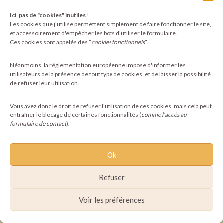
Ici, pas de "cookies" inutiles
!
Les cookies que j'utilise permettent simplement de faire fonctionner le site,
et accessoirement d'empêcher les bots d'utiliser le formulaire.
©2025 Pachamoni - Tous droits réservés
Ces cookies sont appelés des “
cookies fonctionnels
”.
Néanmoins, la réglementation européenne impose d'informer les
utilisateurs de la présence de tout type de cookies, et de laisser la possibilité
de refuser leur utilisation.
Vous avez donc le droit de refuser l'utilisation de ces cookies, mais cela peut
entraîner le blocage de certaines fonctionnalités (
comme l'accès au
formulaire de contact
).
Ok
Refuser
Voir les préférences