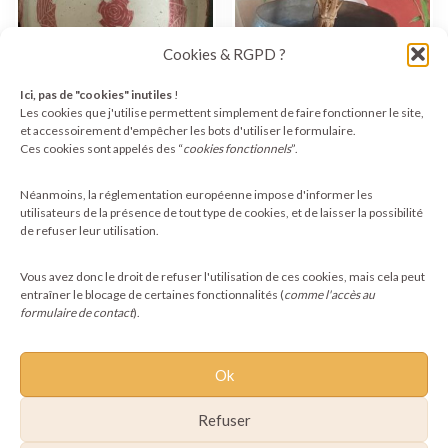
Cookies & RGPD ?
Ici, pas de "cookies" inutiles
!
Les cookies que j'utilise permettent simplement de faire fonctionner le site,
et accessoirement d'empêcher les bots d'utiliser le formulaire.
Ces cookies sont appelés des “
cookies fonctionnels
”.
Assiette ethnique
Grand cache-pot en
artisanale en grès –
faïences mêlées
décor rouge andin –
100,00
€
Néanmoins, la réglementation européenne impose d'informer les
22,00
€
utilisateurs de la présence de tout type de cookies, et de laisser la possibilité
de refuser leur utilisation.
Ajouter au panier
Ajouter au panier
Vous avez donc le droit de refuser l'utilisation de ces cookies, mais cela peut
entraîner le blocage de certaines fonctionnalités (
comme l'accès au
formulaire de contact
).
Ok
Refuser