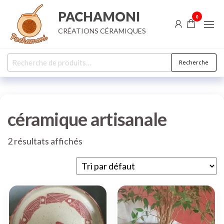
Aller
PACHAMONI
0
au
CRÉATIONS CÉRAMIQUES
contenu
Recherche
Recherche
pour :
céramique artisanale
2 résultats affichés