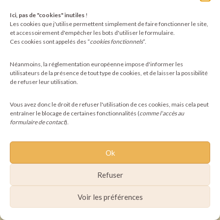
Ici, pas de "cookies" inutiles
!
©2025 Pachamoni - Tous droits réservés
Les cookies que j'utilise permettent simplement de faire fonctionner le site,
et accessoirement d'empêcher les bots d'utiliser le formulaire.
Ces cookies sont appelés des “
cookies fonctionnels
”.
Néanmoins, la réglementation européenne impose d'informer les
utilisateurs de la présence de tout type de cookies, et de laisser la possibilité
de refuser leur utilisation.
Vous avez donc le droit de refuser l'utilisation de ces cookies, mais cela peut
entraîner le blocage de certaines fonctionnalités (
comme l'accès au
formulaire de contact
).
Ok
Refuser
Voir les préférences