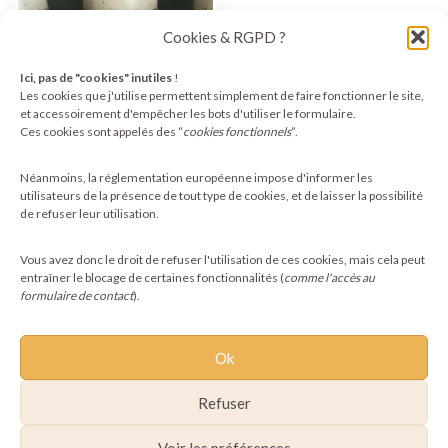
Cookies & RGPD ?
Ici, pas de "cookies" inutiles
!
Les cookies que j'utilise permettent simplement de faire fonctionner le site,
et accessoirement d'empêcher les bots d'utiliser le formulaire.
Ces cookies sont appelés des “
cookies fonctionnels
”.
Mugs Pachamama en
grès pyrité
Néanmoins, la réglementation européenne impose d'informer les
10,00
€
utilisateurs de la présence de tout type de cookies, et de laisser la possibilité
de refuser leur utilisation.
Ajouter au panier
Vous avez donc le droit de refuser l'utilisation de ces cookies, mais cela peut
entraîner le blocage de certaines fonctionnalités (
comme l'accès au
formulaire de contact
).
Ok
Refuser
Voir les préférences