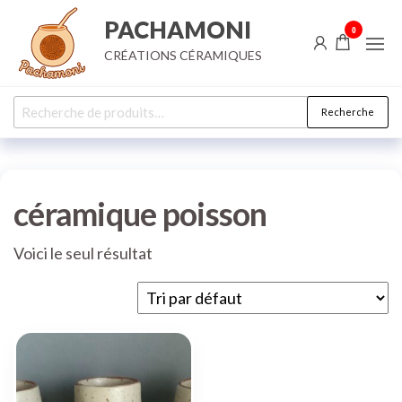
Aller
PACHAMONI
0
au
CRÉATIONS CÉRAMIQUES
contenu
Recherche
Recherche
pour :
céramique poisson
Voici le seul résultat