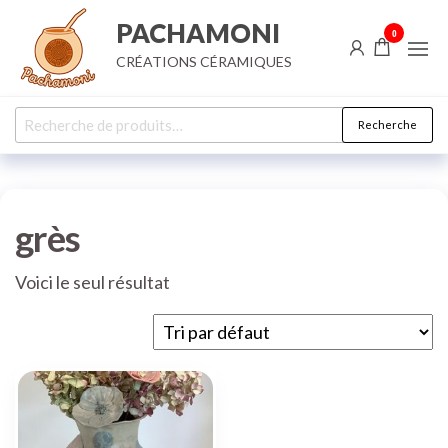
Aller
PACHAMONI
0
au
CRÉATIONS CÉRAMIQUES
contenu
Recherche
Recherche
pour :
grès
Voici le seul résultat