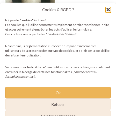
Cookies & RGPD ?
Ici, pas de "cookies" inutiles
!
Les cookies que j'utilise permettent simplement de faire fonctionner le site,
et accessoirement d'empêcher les bots d'utiliser le formulaire.
Ces cookies sont appelés des “
cookies fonctionnels
”.
Mugs Pachamama en
grès pyrité
Néanmoins, la réglementation européenne impose d'informer les
10,00
€
utilisateurs de la présence de tout type de cookies, et de laisser la possibilité
de refuser leur utilisation.
Ajouter au panier
Vous avez donc le droit de refuser l'utilisation de ces cookies, mais cela peut
entraîner le blocage de certaines fonctionnalités (
comme l'accès au
formulaire de contact
).
Ok
Refuser
Voir les préférences