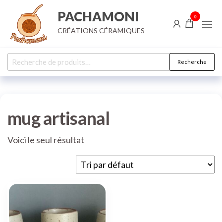
Aller
PACHAMONI
0
au
CRÉATIONS CÉRAMIQUES
contenu
Recherche
Recherche
pour :
mug artisanal
Voici le seul résultat