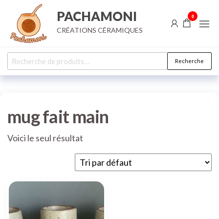
Aller
PACHAMONI
0
au
CRÉATIONS CÉRAMIQUES
contenu
Recherche
Recherche
pour :
mug fait main
Voici le seul résultat