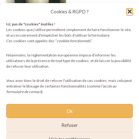
Cookies & RGPD ?
Ici, pas de "cookies" inutiles
!
Les cookies que j'utilise permettent simplement de faire fonctionner le site,
et accessoirement d'empêcher les bots d'utiliser le formulaire.
Ces cookies sont appelés des “
cookies fonctionnels
”.
Mugs Pachamama en
grès pyrité
Néanmoins, la réglementation européenne impose d'informer les
10,00
€
utilisateurs de la présence de tout type de cookies, et de laisser la possibilité
de refuser leur utilisation.
Ajouter au panier
Vous avez donc le droit de refuser l'utilisation de ces cookies, mais cela peut
entraîner le blocage de certaines fonctionnalités (
comme l'accès au
formulaire de contact
).
Ok
Refuser
Voir les préférences