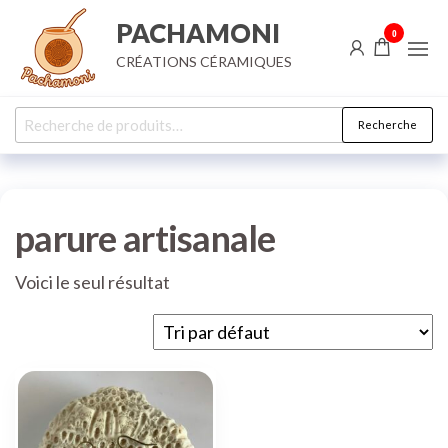
Aller
PACHAMONI
0
au
CRÉATIONS CÉRAMIQUES
contenu
Recherche
Recherche
pour :
parure artisanale
Voici le seul résultat