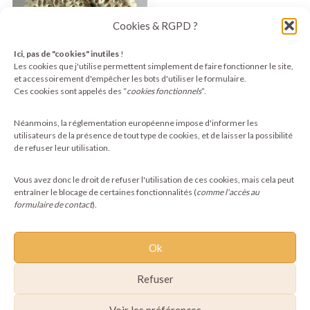
Cookies & RGPD ?
Ici, pas de "cookies" inutiles
!
Les cookies que j'utilise permettent simplement de faire fonctionner le site,
et accessoirement d'empêcher les bots d'utiliser le formulaire.
Ces cookies sont appelés des “
cookies fonctionnels
”.
Bijoux artisanaux noir,
blanc et rouge
Néanmoins, la réglementation européenne impose d'informer les
25,00
€
utilisateurs de la présence de tout type de cookies, et de laisser la possibilité
de refuser leur utilisation.
Ajouter au panier
Vous avez donc le droit de refuser l'utilisation de ces cookies, mais cela peut
entraîner le blocage de certaines fonctionnalités (
comme l'accès au
formulaire de contact
).
Ok
Refuser
Voir les préférences