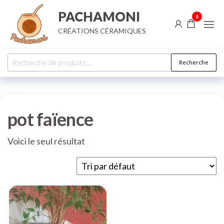
Aller
PACHAMONI
0
au
CRÉATIONS CÉRAMIQUES
contenu
Recherche
Recherche
pour :
pot faïence
Voici le seul résultat