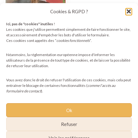
Cookies & RGPD ?
Ici, pas de "cookies" inutiles
!
Les cookies que j'utilise permettent simplement de faire fonctionner le site,
et accessoirement d'empêcher les bots d'utiliser le formulaire.
Ces cookies sont appelés des “
cookies fonctionnels
”.
Grand cache-pot en
faïences mêlées
Néanmoins, la réglementation européenne impose d'informer les
100,00
€
utilisateurs de la présence de tout type de cookies, et de laisser la possibilité
de refuser leur utilisation.
Ajouter au panier
Vous avez donc le droit de refuser l'utilisation de ces cookies, mais cela peut
entraîner le blocage de certaines fonctionnalités (
comme l'accès au
formulaire de contact
).
Ok
Refuser
Voir les préférences