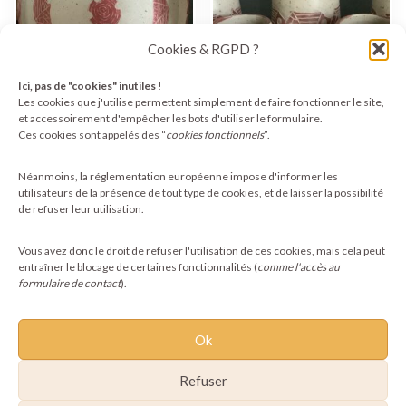
Cookies & RGPD ?
Ici, pas de "cookies" inutiles
!
Les cookies que j'utilise permettent simplement de faire fonctionner le site,
et accessoirement d'empêcher les bots d'utiliser le formulaire.
Ces cookies sont appelés des “
cookies fonctionnels
”.
Assiette ethnique
Mugs Pachamama en
artisanale en grès –
grès pyrité
décor rouge andin –
10,00
€
Néanmoins, la réglementation européenne impose d'informer les
22,00
€
utilisateurs de la présence de tout type de cookies, et de laisser la possibilité
de refuser leur utilisation.
Ajouter au panier
Ajouter au panier
Vous avez donc le droit de refuser l'utilisation de ces cookies, mais cela peut
entraîner le blocage de certaines fonctionnalités (
comme l'accès au
formulaire de contact
).
Ok
Refuser