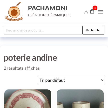
Aller
PACHAMONI
0
au
CRÉATIONS CÉRAMIQUES
contenu
Recherche
Recherche
pour :
poterie andine
2 résultats affichés