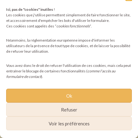
Ici, pas de "cookies" inutiles
!
©2025 Pachamoni - Tous droits réservés
Les cookies que j'utilise permettent simplement de faire fonctionner le site,
et accessoirement d'empêcher les bots d'utiliser le formulaire.
Ces cookies sont appelés des “
cookies fonctionnels
”.
Néanmoins, la réglementation européenne impose d'informer les
utilisateurs de la présence de tout type de cookies, et de laisser la possibilité
de refuser leur utilisation.
Vous avez donc le droit de refuser l'utilisation de ces cookies, mais cela peut
entraîner le blocage de certaines fonctionnalités (
comme l'accès au
formulaire de contact
).
Ok
Refuser
Voir les préférences