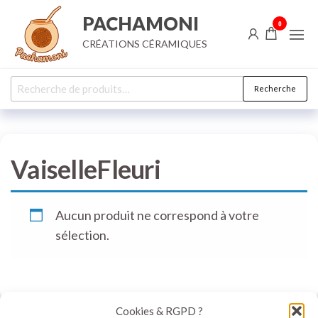
Aller
PACHAMONI
0
au
CRÉATIONS CÉRAMIQUES
contenu
Recherche
Recherche
pour :
VaiselleFleuri
Aucun produit ne correspond à votre
sélection.
Cookies & RGPD ?