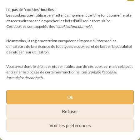
Ici, pas de "cookies" inutiles
!
Les cookies que j'utilise permettent simplement de faire fonctionner le site,
et accessoirement d'empêcher les bots d'utiliser le formulaire.
©2025 Pachamoni - Tous droits réservés
Ces cookies sont appelés des “
cookies fonctionnels
”.
Néanmoins, la réglementation européenne impose d'informer les
utilisateurs de la présence de tout type de cookies, et de laisser la possibilité
de refuser leur utilisation.
Vous avez donc le droit de refuser l'utilisation de ces cookies, mais cela peut
entraîner le blocage de certaines fonctionnalités (
comme l'accès au
formulaire de contact
).
Ok
Refuser
Voir les préférences