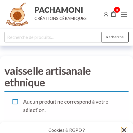
Aller
PACHAMONI
0
au
CRÉATIONS CÉRAMIQUES
contenu
Recherche
Recherche
pour :
vaisselle artisanale
ethnique
Aucun produit ne correspond à votre
sélection.
Cookies & RGPD ?