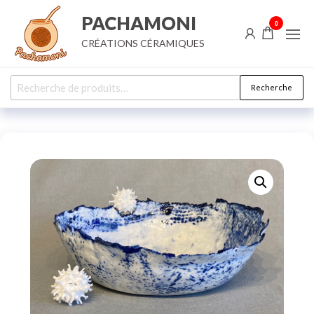
Aller
PACHAMONI
0
au
CRÉATIONS CÉRAMIQUES
contenu
Recherche
Recherche
pour :