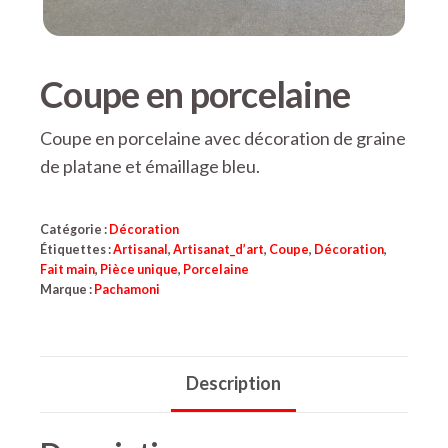
Coupe en porcelaine
Coupe en porcelaine avec décoration de graine
de platane et émaillage bleu.
Catégorie :
Décoration
Étiquettes :
Artisanal
,
Artisanat_d’art
,
Coupe
,
Décoration
,
Fait main
,
Pièce unique
,
Porcelaine
Marque :
Pachamoni
Description