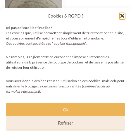
Cookies & RGPD ?
Ici, pas de "cookies" inutiles
!
Les cookies que j'utilise permettent simplement de faire fonctionner le site,
et accessoirement d'empêcher les bots d'utiliser le formulaire.
Ces cookies sont appelés des “
cookies fonctionnels
”.
Collection Nuage – Plat
à cake & petits plats
dessert en porcelaine
Néanmoins, la réglementation européenne impose d'informer les
80,00
€
utilisateurs de la présence de tout type de cookies, et de laisser la possibilité
de refuser leur utilisation.
Ajouter au panier
Vous avez donc le droit de refuser l'utilisation de ces cookies, mais cela peut
entraîner le blocage de certaines fonctionnalités (
comme l'accès au
formulaire de contact
).
Ok
Refuser