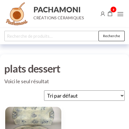
Aller
PACHAMONI
0
au
CRÉATIONS CÉRAMIQUES
contenu
Recherche
Recherche
pour :
plats dessert
Voici le seul résultat