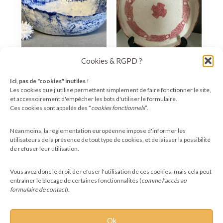
Cookies & RGPD ?
Coupe en porcelaine
Assiette ethnique
Ici, pas de "cookies" inutiles
!
artisanale en grès –
décor rouge andin –
Les cookies que j'utilise permettent simplement de faire fonctionner le site,
Lire la suite
et accessoirement d'empêcher les bots d'utiliser le formulaire.
22,00
€
Ces cookies sont appelés des “
cookies fonctionnels
”.
Ajouter au
Néanmoins, la réglementation européenne impose d'informer les
panier
utilisateurs de la présence de tout type de cookies, et de laisser la possibilité
de refuser leur utilisation.
Vous avez donc le droit de refuser l'utilisation de ces cookies, mais cela peut
entraîner le blocage de certaines fonctionnalités (
comme l'accès au
formulaire de contact
).
Ok