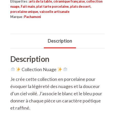
Étiquettes :
arts de la table
,
céramique française
,
collection
Plat
nuage
,
Fait main
,
plat tarte porcelaine
,
plats dessert
,
porcelaine unique
,
vaisselle artisanale
à
Marque :
Pachamoni
cake
&
petits
Description
plats
dessert
Description
en
porcelaine
Collection Nuage
Je crée cette collection en porcelaine pour
évoquer la légèreté des nuages et la douceur
d’un ciel voilé. J’associe le blanc et le bleu pour
donner à chaque pièce un caractère poétique
et raffiné.