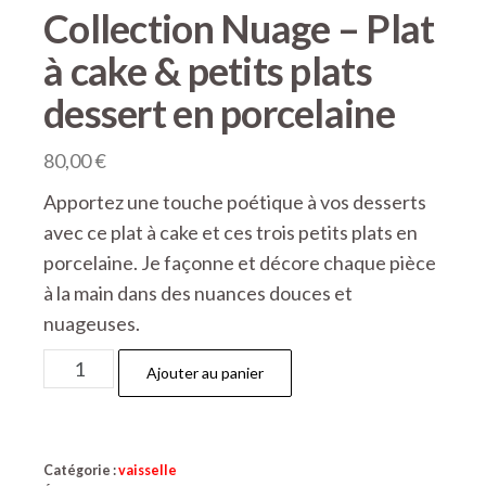
Collection Nuage – Plat
à cake & petits plats
dessert en porcelaine
80,00
€
Apportez une touche poétique à vos desserts
avec ce plat à cake et ces trois petits plats en
porcelaine. Je façonne et décore chaque pièce
à la main dans des nuances douces et
nuageuses.
quantité
Ajouter au panier
de
Collection
Nuage
Catégorie :
vaisselle
–