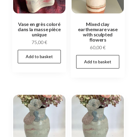
Vase en grès coloré
Mixed clay
dans la masse pièce
earthenware vase
unique
with sculpted
flowers
75,00
€
60,00
€
Add to basket
Add to basket