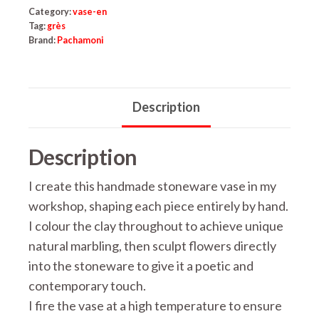
with
Category:
vase-en
sculpted
Tag:
grès
flowers
Brand:
Pachamoni
quantity
Description
Description
I create this handmade stoneware vase in my
workshop, shaping each piece entirely by hand.
I colour the clay throughout to achieve unique
natural marbling, then sculpt flowers directly
into the stoneware to give it a poetic and
contemporary touch.
I fire the vase at a high temperature to ensure